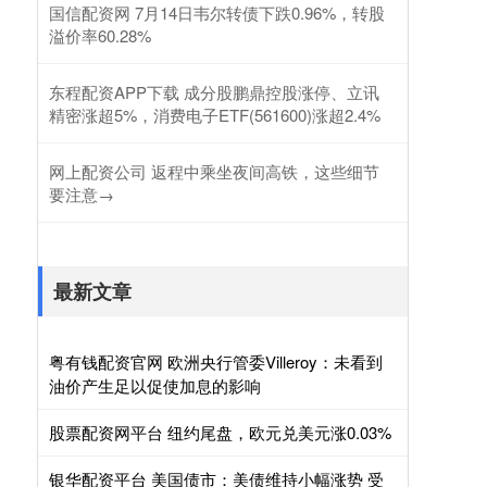
国信配资网 7月14日韦尔转债下跌0.96%，转股
溢价率60.28%
东程配资APP下载 成分股鹏鼎控股涨停、立讯
精密涨超5%，消费电子ETF(561600)涨超2.4%
网上配资公司 返程中乘坐夜间高铁，这些细节
要注意→
最新文章
粤有钱配资官网 欧洲央行管委Villeroy：未看到
油价产生足以促使加息的影响
股票配资网平台 纽约尾盘，欧元兑美元涨0.03%
银华配资平台 美国债市：美债维持小幅涨势 受