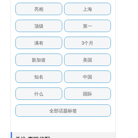
亮相
上海
顶级
第一
满有
3个月
新加坡
美国
知名
中国
什么
国际
全部话题标签