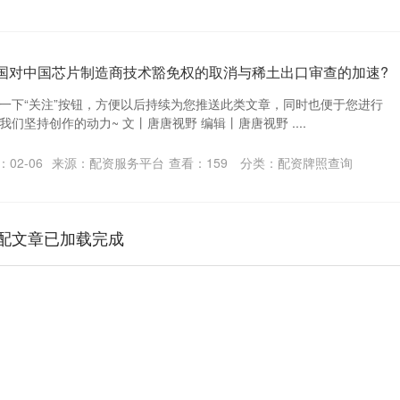
美国对中国芯片制造商技术豁免权的取消与稀土出口审查的加速?
一下“关注”按钮，方便以后持续为您推送此类文章，同时也便于您进行
们坚持创作的动力~ 文丨唐唐视野 编辑丨唐唐视野 ....
02-06
来源：配资服务平台
查看：
159
分类：
配资牌照查询
配文章已加载完成