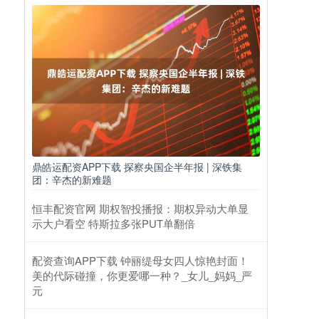
鼎皓运配资APP下载 探察央国企半年报 | 深铁集
团：辛杰的新难题
恒丰配资官网 期权智投播报：期权异动大单显
示大户看空 特斯拉多张PUT单翻倍
配资查询APP下载 钟丽缇母女四人惊艳封面！
美的代际碰撞，你更爱哪一种？_女儿_妈妈_严
元