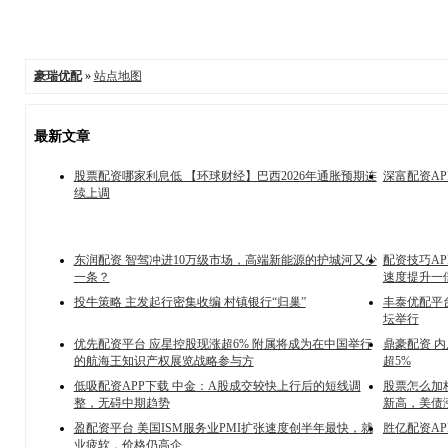
豪瑞优配
»
站点地图
最新文章
股票配资哪家利息低 【环球财经】巴西2026年通胀预期连
深富配资AP
续上调
东润配资 智驾冲进10万级市场，高端新能源的护城河又少
配资技巧A
一条？
速度提升一
投牛策略 主发起行密集收编 村镇银行“归巢”
丰泰优配平
坛举行
优先配资平台 应星控股现涨超6% 附属将成为在中国举行
鼎豪配资 内
的航海王知识产权展览战略参与方
超5%
低吸配资APP下载 中金：A股成交较快上行后的短线调
股票怎么加
整，无碍中期趋势
新高，美债
盈配资平台 美国ISM服务业PMI扩张速度创半年最快，就
胜亿配资AP
业疲软，价格仍高企