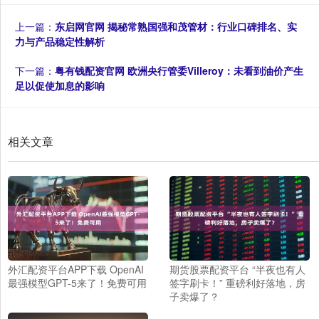
上一篇：
东启网官网 揭秘常熟国强和茂管材：行业口碑排名、实
力与产品稳定性解析
下一篇：
粤有钱配资官网 欧洲央行管委Villeroy：未看到油价产生
足以促使加息的影响
相关文章
外汇配资平台APP下载 OpenAI
期货股票配资平台 “半夜也有人
最强模型GPT-5来了！免费可用
签字刷卡！” 重磅利好落地，房
子卖爆了？