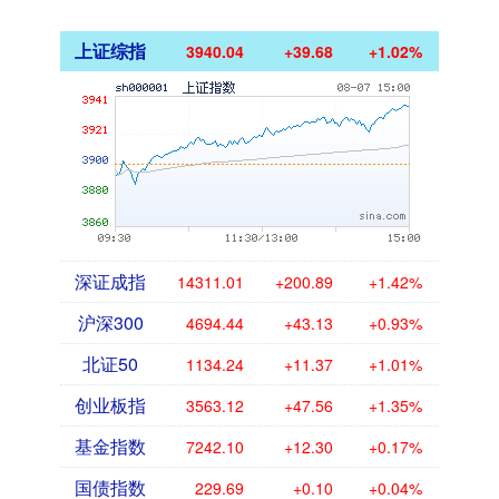
上证综指
3940.04
+39.68
+1.02%
深证成指
14311.01
+200.89
+1.42%
沪深300
4694.44
+43.13
+0.93%
北证50
1134.24
+11.37
+1.01%
创业板指
3563.12
+47.56
+1.35%
基金指数
7242.10
+12.30
+0.17%
国债指数
229.69
+0.10
+0.04%