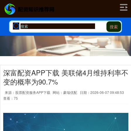
搜索
深富配资APP下载 美联储4月维持利率不
变的概率为90.7%
来源：股票配资服务APP下载
网站：豪瑞优配
日期：2026-06-07 09:48:53
查看：75