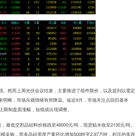
。然而上周光伏会议结束，主要推进了组件限价，以及提到以需定
未明晰，市场乐观情绪有所降温。临近9月，市场关注点回归基本
度上限制盘面涨幅，短线或出现调整。
最低交割品硅料价格跌至49000元/吨，现货贴水收至2130元/吨。
采购，而多晶硅周度产量环比增加500吨至2.97万吨，积压的库存