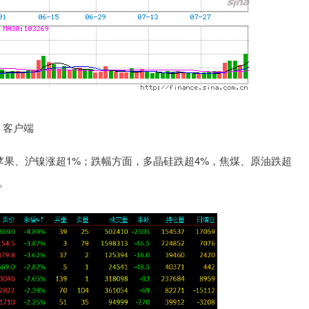
 客户端
苹果、沪镍涨超1%；跌幅方面，多晶硅跌超4%，焦煤、原油跌超
。