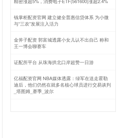
精密涨超5%，消费电子ETF(561600)涨超2.4%
钱掌柜配资官网 建立健全普惠信贷体系 为小微
与“三农”发展注入活力
金斧子配资 郭富城透露小女儿认不出自己 称和
王一博会聊赛车
证配所平台 从珠海拱北口岸超赞一日游
亿福配资官网 NBA媒体透露：绿军在送走霍勒
迪后，他们仍然在就多名核心球员进行交易谈判
_塔图姆_赛季_波尔