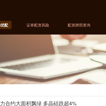
瑞优配
证券配资风险
配资牌照查询
主力合约大面积飘绿 多晶硅跌超4%