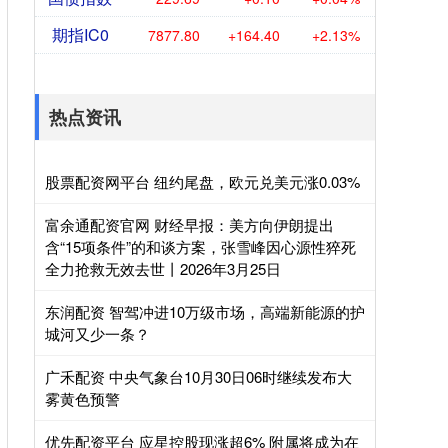
期指IC0
7877.80
+164.40
+2.13%
热点资讯
股票配资网平台 纽约尾盘，欧元兑美元涨0.03%
富余通配资官网 财经早报：美方向伊朗提出
含“15项条件”的和谈方案，张雪峰因心源性猝死
全力抢救无效去世丨2026年3月25日
东润配资 智驾冲进10万级市场，高端新能源的护
城河又少一条？
广禾配资 中央气象台10月30日06时继续发布大
雾黄色预警
优先配资平台 应星控股现涨超6% 附属将成为在