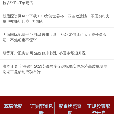
拉多张PUT单翻倍
新股配资网APP下载 U19女篮世界杯，四连败遗憾，不屈前行力
量_中国队_比赛_美国队
天源国际配资平台 托举未来：新手妈妈如何抓住宝宝成长黄金
期，不焦虑也不慌张
期货开户配资官网 煤价稳中趋涨, 盛夏市场迎升温
联华证券 宁波银行2023苏商数字金融赋能实体经济高质量发展
论坛主题活动成功举行
豪瑞优配
证券配资风
配资牌照查
正规股票配
险
询
资开户