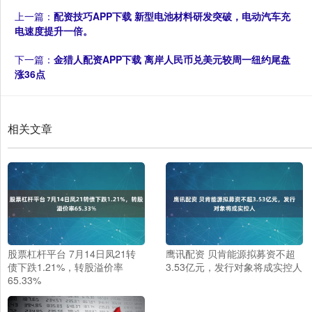
上一篇：
配资技巧APP下载 新型电池材料研发突破，电动汽车充
电速度提升一倍。
下一篇：
金猎人配资APP下载 离岸人民币兑美元较周一纽约尾盘
涨36点
相关文章
股票杠杆平台 7月14日凤21转
鹰讯配资 贝肯能源拟募资不超
债下跌1.21%，转股溢价率
3.53亿元，发行对象将成实控人
65.33%