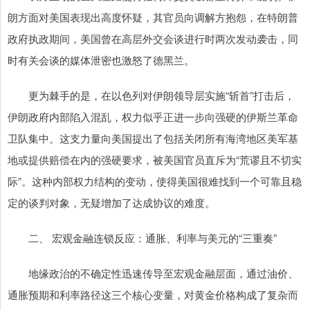
朗方面对美国表现出高度怀疑，其官员向调解方抱怨，在特朗普
政府执政期间，美国曾在高层外交会谈进行时两次发动袭击，同
时有关会谈的媒体泄密也激怒了德黑兰。
更为棘手的是，在以色列对伊朗领导层实施“斩首”打击后，
伊朗政府内部陷入混乱，权力似乎正进一步向强硬的伊斯兰革命
卫队集中。这支力量向美国提出了包括关闭所有海湾地区美军基
地或提供赔偿在内的强硬要求，被美国官员直斥为“荒谬且不切实
际”。这种内部权力结构的变动，使得美国很难找到一个可靠且稳
定的谈判对象，无疑增加了达成协议的难度。
二、 宏观金融连锁反应：通胀、利率与美元的“三重奏”
地缘政治的不确定性迅速传导至宏观金融层面，通过油价、
通胀预期和利率路径这三个核心变量，对黄金价格构成了复杂而