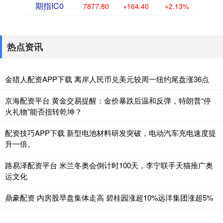
期指IC0
7877.80
+164.40
+2.13%
热点资讯
金猎人配资APP下载 离岸人民币兑美元较周一纽约尾盘涨36点
京海配资平台 黄金交易提醒：金价暴跌后温和反弹，特朗普“停
火礼物”能否扭转乾坤？
配资技巧APP下载 新型电池材料研发突破，电动汽车充电速度提
升一倍。
路易泽配资平台 米兰冬奥会倒计时100天，李宁联手天猫推广奥
运文化
鼎豪配资 内房股早盘集体走高 碧桂园涨超10%远洋集团涨超5%