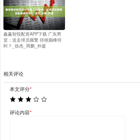
鑫赢智投配资APP下载 广东男
篮：送走球员频繁 徘徊巅峰何
时？_徐杰_周鹏_外援
相关评论
本文评分
*
评论内容
*