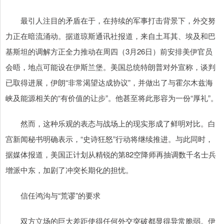
最引人注目的矛盾在于，在持续的军事打击背景下，外交努
力正在暗流涌动。据道琼斯通讯社报道，来自土耳其、埃及和巴
基斯坦的调解方正全力推动在周四（3月26日）前安排美伊官员
会晤，地点可能设在伊斯兰堡。美国总统特朗普对外宣称，谈判
已取得进展，伊朗“非常渴望达成协议”，并做出了与霍尔木兹海
峡及能源相关的“有价值的让步”。他甚至将此形容为一份“厚礼”。
然而，这种乐观的表态与战场上的现实形成了鲜明对比。白
宫新闻秘书明确表示，“史诗狂怒”行动将继续推进。与此同时，
据媒体报道，美国正计划从精锐的第82空降师再抽调数千名士兵
增派中东，加剧了冲突长期化的担忧。
信任鸿沟与“荒谬”的要求
双方立场的巨大差距使得任何外交突破都显得异常脆弱。伊