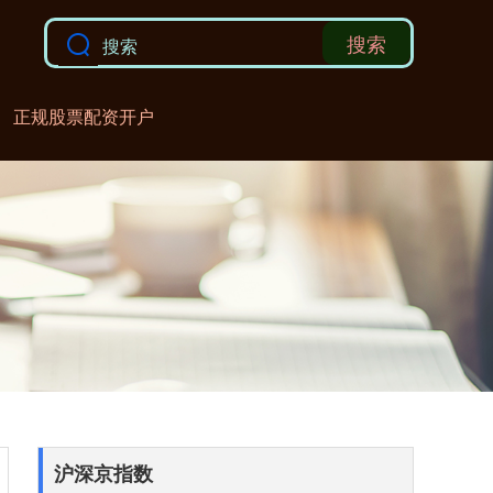
搜索
正规股票配资开户
沪深京指数