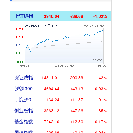
上证综指
3940.04
+39.68
+1.02%
深证成指
14311.01
+200.89
+1.42%
沪深300
4694.44
+43.13
+0.93%
北证50
1134.24
+11.37
+1.01%
创业板指
3563.12
+47.56
+1.35%
基金指数
7242.10
+12.30
+0.17%
国债指数
229.69
+0.10
+0.04%