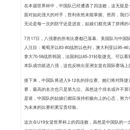
在本届世界杯中，中国队已经遭遇了四连败，这无疑是
面对如此强大的对手，胜利依然未能掌握。然而，我们
无论是每一次的防守还是进攻，姑娘们都充满了拼搏的
7月17日，八强赛的所有比赛都已落幕。美国队与中
人注目：葡萄牙以83-80战胜以色列，澳大利亚以95-4
拿大70-58战胜韩国，法国则以65-31轻取捷克。
本队成功挺进八强，这也反映出亚洲女篮在国际赛场上
接下来，中国队将进入9-12名的排位赛。她们将对阵
赛，最高的名次也只是第九位。虽然这个排名或许不算
是谁，中国队的姑娘们都应保持积极向上的心态，努力
为未来的比赛积累宝贵经验。
这次在U19女篮世界杯上的四连败，虽然是中国队的