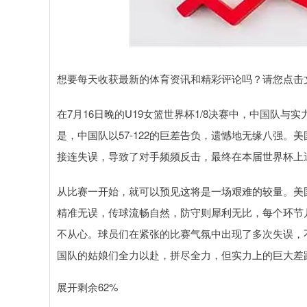
想要每天收获最新的体育资讯和精彩评论吗？请您点击
在7月16日晚的U19女篮世界杯1/8决赛中，中国队
是，中国队以57-122的巨差告负，遗憾地无缘八强
接连失误，导致了对手频频反击，最终在本届世界杯上
从比赛一开始，就可以预见这将是一场艰难的较量。美
精准无误，传球流畅自然，防守则犀利无比，每个环节
不从心。球员们在紧张的比赛气氛中出现了多次失误，
国队的姑娘们全力以赴，拼尽全力，但实力上的巨大差
展开剩余62%