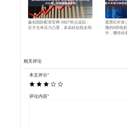
鑫创国际配资官网 0827热点追踪：
股票杠杆多少
近月仓单压力凸显，多晶硅短线走弱
播的6部电
半，哪些你
相关评论
本文评分
*
评论内容
*