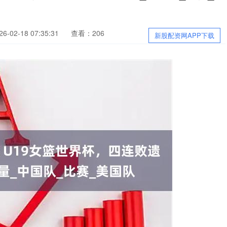
-02-18 07:35:31
查看：206
新股配资网APP下载