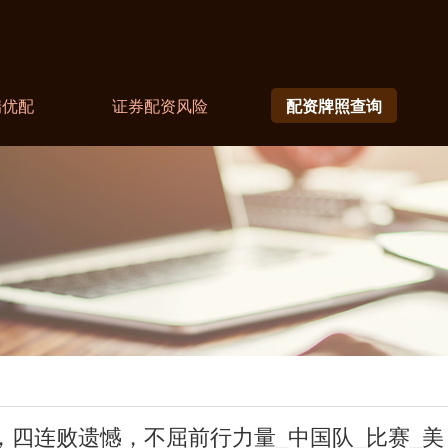
瑞优配
证券配资风险
配资牌照查询
杯，四连败遗憾，不屈前行力量_中国队_比赛_美