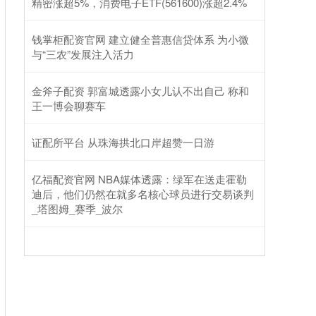
精密涨超5%，消费电子ETF(561600)涨超2.4%
钱掌柜配资官网 建立健全普惠信贷体系 为小微
与“三农”发展注入活力
金斧子配资 郭富城透露小女儿认不出自己 称和
王一博会聊赛车
证配所平台 从珠海拱北口岸超赞一日游
亿福配资官网 NBA媒体透露：绿军在送走霍勒
迪后，他们仍然在就多名核心球员进行交易谈判
_塔图姆_赛季_波尔