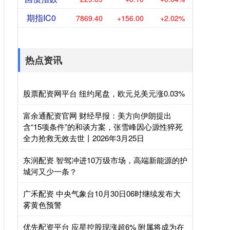
期指IC0
7869.40
+156.00
+2.02%
热点资讯
股票配资网平台 纽约尾盘，欧元兑美元涨0.03%
富余通配资官网 财经早报：美方向伊朗提出
含“15项条件”的和谈方案，张雪峰因心源性猝死
全力抢救无效去世丨2026年3月25日
东润配资 智驾冲进10万级市场，高端新能源的护
城河又少一条？
广禾配资 中央气象台10月30日06时继续发布大
雾黄色预警
优先配资平台 应星控股现涨超6% 附属将成为在