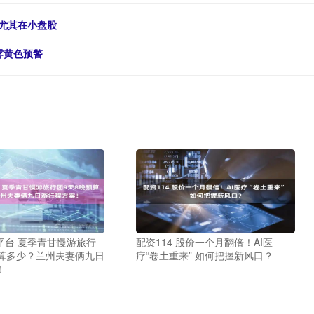
，尤其在小盘股
雾黄色预警
平台 夏季青甘慢游旅行
配资114 股价一个月翻倍！AI医
预算多少？兰州夫妻俩九日
疗“卷土重来” 如何把握新风口？
！