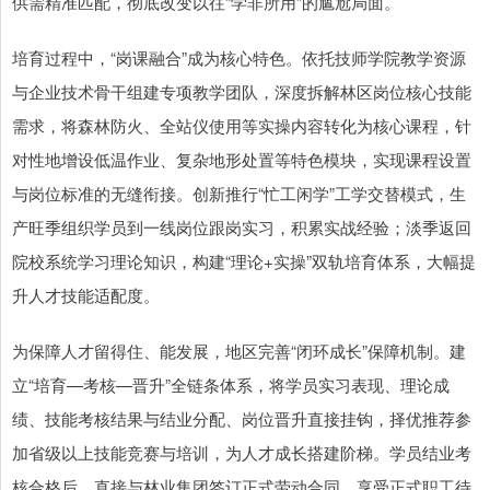
供需精准匹配，彻底改变以往“学非所用”的尴尬局面。
培育过程中，“岗课融合”成为核心特色。依托技师学院教学资源
与企业技术骨干组建专项教学团队，深度拆解林区岗位核心技能
需求，将森林防火、全站仪使用等实操内容转化为核心课程，针
对性地增设低温作业、复杂地形处置等特色模块，实现课程设置
与岗位标准的无缝衔接。创新推行“忙工闲学”工学交替模式，生
产旺季组织学员到一线岗位跟岗实习，积累实战经验；淡季返回
院校系统学习理论知识，构建“理论+实操”双轨培育体系，大幅提
升人才技能适配度。
为保障人才留得住、能发展，地区完善“闭环成长”保障机制。建
立“培育—考核—晋升”全链条体系，将学员实习表现、理论成
绩、技能考核结果与结业分配、岗位晋升直接挂钩，择优推荐参
加省级以上技能竞赛与培训，为人才成长搭建阶梯。学员结业考
核合格后，直接与林业集团签订正式劳动合同，享受正式职工待