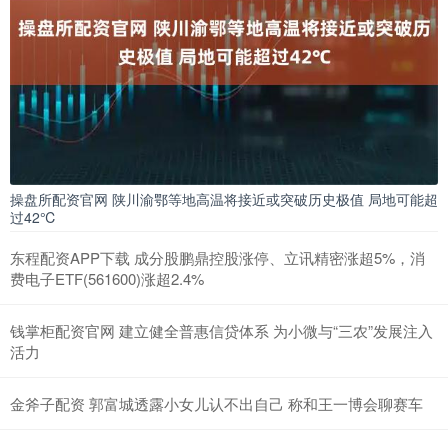
操盘所配资官网 陕川渝鄂等地高温将接近或突破历史极值 局地可能超
过42℃
东程配资APP下载 成分股鹏鼎控股涨停、立讯精密涨超5%，消
费电子ETF(561600)涨超2.4%
钱掌柜配资官网 建立健全普惠信贷体系 为小微与“三农”发展注入
活力
金斧子配资 郭富城透露小女儿认不出自己 称和王一博会聊赛车