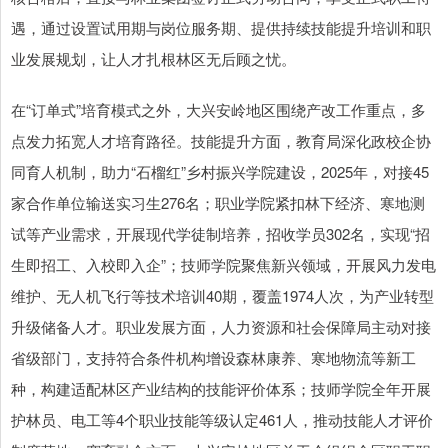
遇，通过设置试用期与岗位服务期、提供持续技能提升培训和职
业发展规划，让人才扎根林区无后顾之忧。
在“订单式”培育模式之外，大兴安岭地区围绕产改工作重点，多
点发力拓宽人才培育路径。技能提升方面，教育局深化政校企协
同育人机制，助力“石榴红”乡村振兴学院建设，2025年，对接45
家合作单位输送实习生276名；职业学院紧扣林下经济、寒地测
试等产业需求，开展现代学徒制培养，招收学员302名，实现“招
生即招工、入校即入企”；技师学院聚焦新兴领域，开展风力发电
维护、无人机飞行等技术培训40期，覆盖1974人次，为产业转型
升级储备人才。职业发展方面，人力资源和社会保障局主动对接
省级部门，支持符合条件机构增设森林康养、寒地物流等新工
种，构建适配林区产业结构的技能评价体系；技师学院全年开展
护林员、电工等4个职业技能等级认定461人，推动技能人才评价