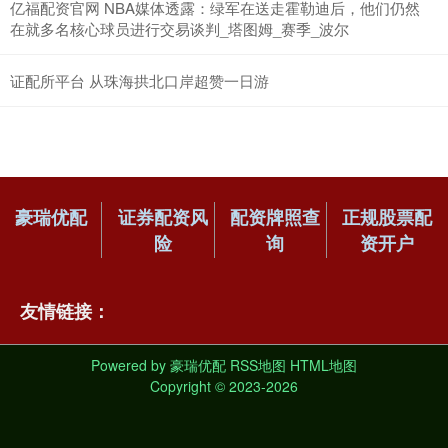
亿福配资官网 NBA媒体透露：绿军在送走霍勒迪后，他们仍然
在就多名核心球员进行交易谈判_塔图姆_赛季_波尔
证配所平台 从珠海拱北口岸超赞一日游
豪瑞优配
证券配资风
配资牌照查
正规股票配
险
询
资开户
友情链接：
Powered by
豪瑞优配
RSS地图
HTML地图
Copyright
© 2023-2026