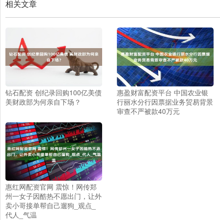
相关文章
钻石配资 创纪录回购100亿美债
惠盈财富配资平台 中国农业银
美财政部为何亲自下场？
行丽水分行因票据业务贸易背景
审查不严被款40万元
惠红网配资官网 震惊！网传郑
州一女子因酷热不愿出门，让外
卖小哥接单帮自己遛狗_观点_
代人_气温