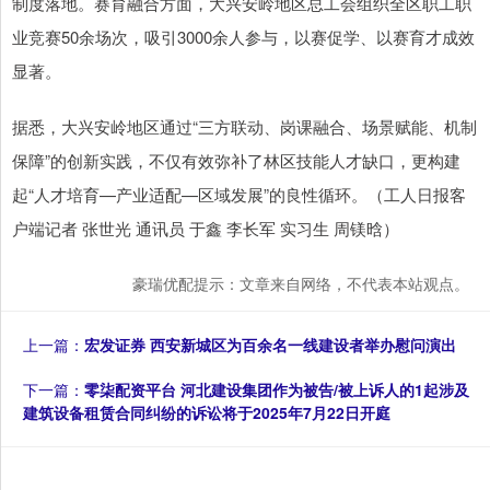
制度落地。赛育融合方面，大兴安岭地区总工会组织全区职工职
业竞赛50余场次，吸引3000余人参与，以赛促学、以赛育才成效
显著。
据悉，大兴安岭地区通过“三方联动、岗课融合、场景赋能、机制
保障”的创新实践，不仅有效弥补了林区技能人才缺口，更构建
起“人才培育—产业适配—区域发展”的良性循环。（工人日报客
户端记者 张世光 通讯员 于鑫 李长军 实习生 周镁晗）
豪瑞优配提示：文章来自网络，不代表本站观点。
上一篇：
宏发证券 西安新城区为百余名一线建设者举办慰问演出
下一篇：
零柒配资平台 河北建设集团作为被告/被上诉人的1起涉及
建筑设备租赁合同纠纷的诉讼将于2025年7月22日开庭