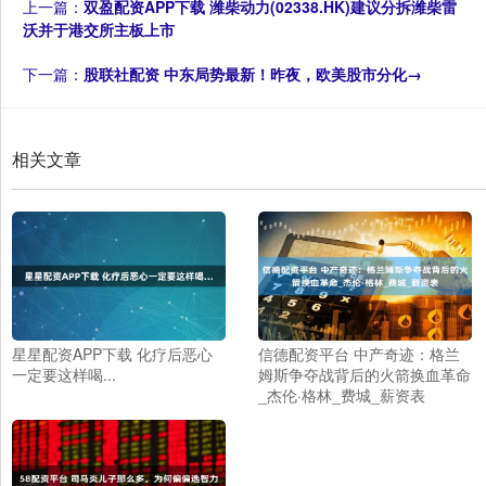
上一篇：
双盈配资APP下载 潍柴动力(02338.HK)建议分拆潍柴雷
沃并于港交所主板上市
下一篇：
股联社配资 中东局势最新！昨夜，欧美股市分化→
相关文章
星星配资APP下载 化疗后恶心
信德配资平台 中产奇迹：格兰
一定要这样喝...
姆斯争夺战背后的火箭换血革命
_杰伦·格林_费城_薪资表