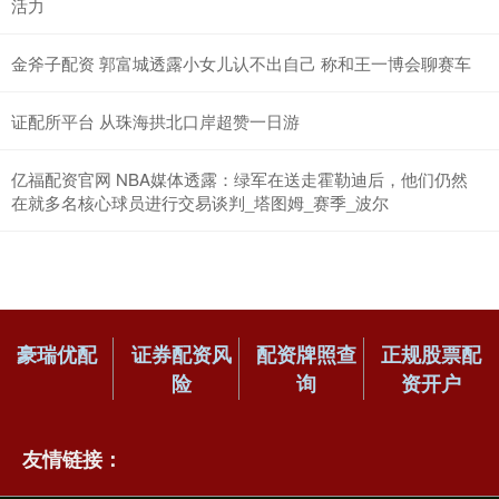
活力
金斧子配资 郭富城透露小女儿认不出自己 称和王一博会聊赛车
证配所平台 从珠海拱北口岸超赞一日游
亿福配资官网 NBA媒体透露：绿军在送走霍勒迪后，他们仍然
在就多名核心球员进行交易谈判_塔图姆_赛季_波尔
豪瑞优配
证券配资风
配资牌照查
正规股票配
险
询
资开户
友情链接：