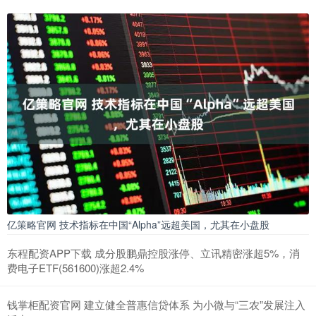
亿策略官网 技术指标在中国“Alpha”远超美国，尤其在小盘股
东程配资APP下载 成分股鹏鼎控股涨停、立讯精密涨超5%，消
费电子ETF(561600)涨超2.4%
钱掌柜配资官网 建立健全普惠信贷体系 为小微与“三农”发展注入