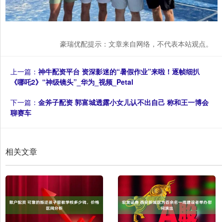
豪瑞优配提示：文章来自网络，不代表本站观点。
上一篇：
神牛配资平台 资深影迷的“暑假作业”来啦！逐帧细扒
《哪吒2》“神级镜头”_华为_视频_Petal
下一篇：
金斧子配资 郭富城透露小女儿认不出自己 称和王一博会
聊赛车
相关文章