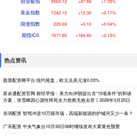
创业板指
3563.12
+47.56
+1.35%
基金指数
7242.10
+12.30
+0.17%
国债指数
229.69
+0.10
+0.04%
期指IC0
7877.80
+164.40
+2.13%
热点资讯
股票配资网平台 纽约尾盘，欧元兑美元涨0.03%
富余通配资官网 财经早报：美方向伊朗提出含“15项条件”的和谈
方案，张雪峰因心源性猝死全力抢救无效去世丨2026年3月25日
东润配资 智驾冲进10万级市场，高端新能源的护城河又少一条？
广禾配资 中央气象台10月30日06时继续发布大雾黄色预警