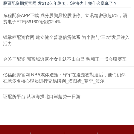
股票配资期货官网 发212亿年终奖，SK海力士凭什么赢麻了？
东程配资APP下载 成分股鹏鼎控股涨停、立讯精密涨超5%，消
费电子ETF(561600)涨超2.4%
钱掌柜配资官网 建立健全普惠信贷体系 为小微与“三农”发展注入
活力
金斧子配资 郭富城透露小女儿认不出自己 称和王一博会聊赛车
亿福配资官网 NBA媒体透露：绿军在送走霍勒迪后，他们仍然
在就多名核心球员进行交易谈判_塔图姆_赛季_波尔
证配所平台 从珠海拱北口岸超赞一日游