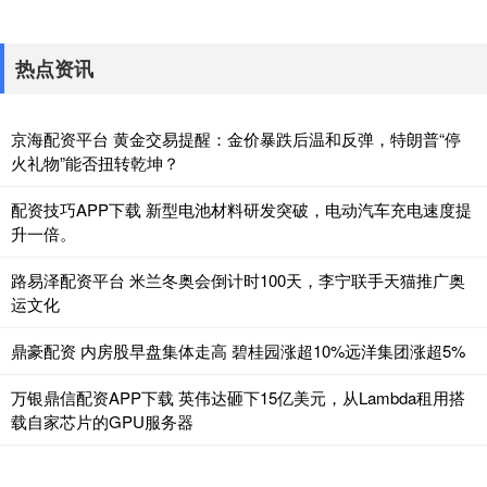
热点资讯
京海配资平台 黄金交易提醒：金价暴跌后温和反弹，特朗普“停
火礼物”能否扭转乾坤？
配资技巧APP下载 新型电池材料研发突破，电动汽车充电速度提
升一倍。
路易泽配资平台 米兰冬奥会倒计时100天，李宁联手天猫推广奥
运文化
鼎豪配资 内房股早盘集体走高 碧桂园涨超10%远洋集团涨超5%
万银鼎信配资APP下载 英伟达砸下15亿美元，从Lambda租用搭
载自家芯片的GPU服务器