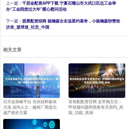
上一篇：
千层金配资APP下载 宁夏石嘴山市大武口区总工会举
办“工会陪您过大年”暖心慰问活动
下一篇：
股票配资招商 杨瀚森女友追星约基奇，小杨瀚森秒赞抢
沙发_篮球迷_社交_中国
相关文章
日天金策略平台 光伏硅料板块
富裕配配资官网 史常梅主任：
大涨 业内人士：确有厂商提出
甲状腺问题和熬夜有关系吗_风
减产挺价方案
险_功能_疾病