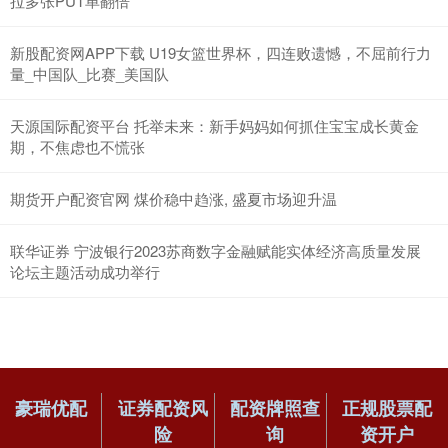
拉多张PUT单翻倍
新股配资网APP下载 U19女篮世界杯，四连败遗憾，不屈前行力
量_中国队_比赛_美国队
天源国际配资平台 托举未来：新手妈妈如何抓住宝宝成长黄金
期，不焦虑也不慌张
期货开户配资官网 煤价稳中趋涨, 盛夏市场迎升温
联华证券 宁波银行2023苏商数字金融赋能实体经济高质量发展
论坛主题活动成功举行
豪瑞优配
证券配资风
配资牌照查
正规股票配
险
询
资开户