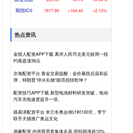
期指IC0
7877.80
+164.40
+2.13%
热点资讯
金猎人配资APP下载 离岸人民币兑美元较周一纽
约尾盘涨36点
京海配资平台 黄金交易提醒：金价暴跌后温和反
弹，特朗普“停火礼物”能否扭转乾坤？
配资技巧APP下载 新型电池材料研发突破，电动
汽车充电速度提升一倍。
路易泽配资平台 米兰冬奥会倒计时100天，李宁
联手天猫推广奥运文化
鼎豪配资 内房股早盘集体走高 碧桂园涨超10%