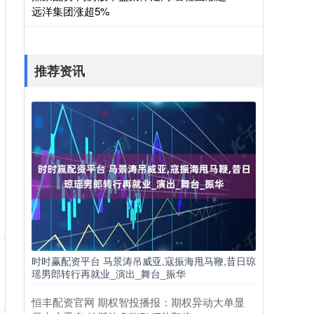
远洋集团涨超5%
推荐资讯
时时赢配资平台 马景涛吊威亚,寇振海甩马鞭,昔日琼
瑶男郎转行再就业_演出_舞台_振华
恒丰配资官网 期权智投播报：期权异动大单显