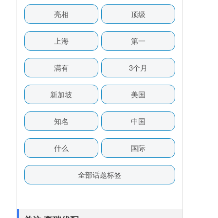
亮相
顶级
上海
第一
满有
3个月
新加坡
美国
知名
中国
什么
国际
全部话题标签