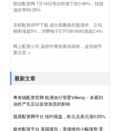
国信配资网 7月14日韦尔转债下跌0.96%，转股
溢价率60.28%
东程配资APP下载 成分股鹏鼎控股涨停、立讯
精密涨超5%，消费电子ETF(561600)涨超2.4%
网上配资公司 返程中乘坐夜间高铁，这些细节
要注意→
最新文章
粤有钱配资官网 欧洲央行管委Villeroy：未看到
油价产生足以促使加息的影响
股票配资网平台 纽约尾盘，欧元兑美元涨0.03%
银华配资平台 美国债市：美债维持小幅涨势 受