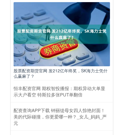
股票配资期货官网 发212亿年终奖，SK海力士凭什
么赢麻了？
恒丰配资官网 期权智投播报：期权异动大单显
示大户看空 特斯拉多张PUT单翻倍
配资查询APP下载 钟丽缇母女四人惊艳封面！
美的代际碰撞，你更爱哪一种？_女儿_妈妈_严
元