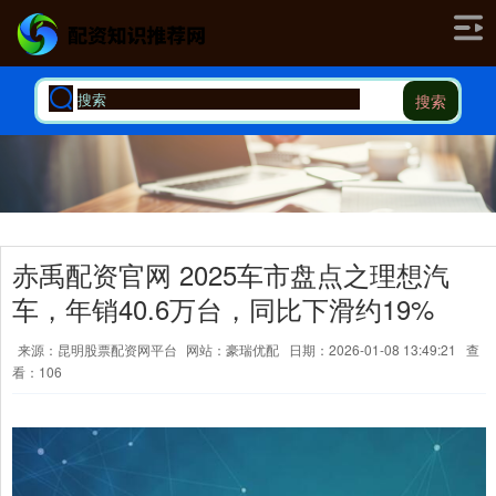
搜索
赤禹配资官网 2025车市盘点之理想汽
车，年销40.6万台，同比下滑约19%
来源：昆明股票配资网平台
网站：豪瑞优配
日期：2026-01-08 13:49:21
查
看：106