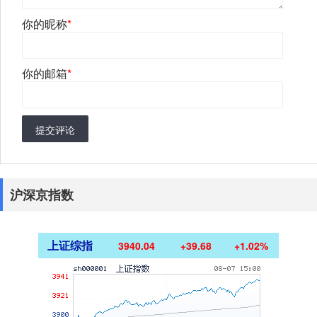
你的昵称
*
你的邮箱
*
提交评论
沪深京指数
上证综指
3940.04
+39.68
+1.02%