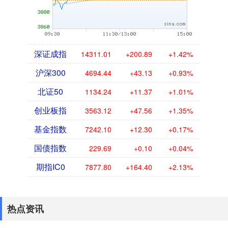
深证成指
14311.01
+200.89
+1.42%
沪深300
4694.44
+43.13
+0.93%
北证50
1134.24
+11.37
+1.01%
创业板指
3563.12
+47.56
+1.35%
基金指数
7242.10
+12.30
+0.17%
国债指数
229.69
+0.10
+0.04%
期指IC0
7877.80
+164.40
+2.13%
热点资讯