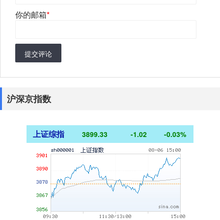
你的邮箱
*
提交评论
沪深京指数
上证综指
3899.33
-1.02
-0.03%