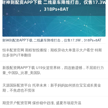
财神到配资APP下载 二线豪车降维打击，仅售17.3W，318Ps+8AT
恒丰配资官网 期权智投播报：期权异动大单显示大户看空 特斯
拉多张PUT单翻倍
新股配资网APP下载 U19女篮世界杯，四连败遗憾，不屈前行力
量_中国队_比赛_美国队
天源国际配资平台 托举未来：新手妈妈如何抓住宝宝成长黄金
期，不焦虑也不慌张
期货开户配资官网 煤价稳中趋涨, 盛夏市场迎升温