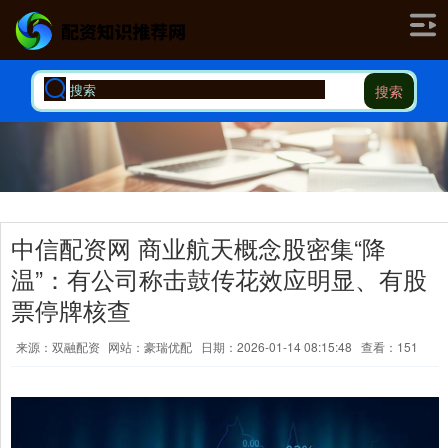
搜索
中信配资网 商业航天概念股密集“降
温”：有公司称击鼓传花效应明显、有股
票停牌核查
来源：双融配资
网站：豪瑞优配
日期：2026-01-14 08:15:48
查看：151